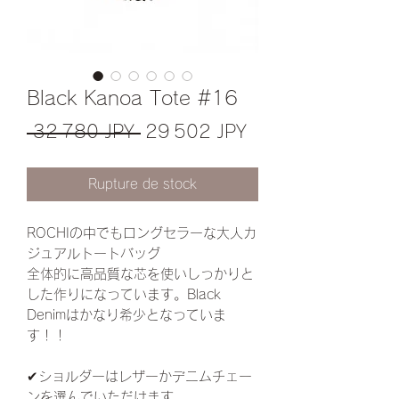
Black Kanoa Tote #16
Prix
Prix
 32 780 JPY 
29 502 JPY
original
promotionnel
Rupture de stock
ROCHIの中でもロングセラーな大人カ
ジュアルトートバッグ
全体的に高品質な芯を使いしっかりと
した作りになっています。Black
Denimはかなり希少となっていま
す！！
✔︎ショルダーはレザーかデニムチェー
ンを選んでいただけます。