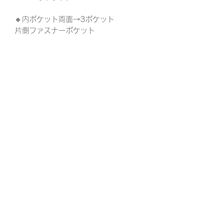
🔹内ポケット両面→3ポケット
片側ファスナーポケット
サイズ→縦32横40マチ13
※多少の誤差があります
This bag is inspired by the beautiful
ocean gradation blue.
• 3 inner pockets (Internal)
• 1 zip pocket (Internal)
Dimensions(cm) H34 x W43 x D14
(L) H32 x W40 x D13 (M)
プライバシーポリシー
特定商取引に基づく表記