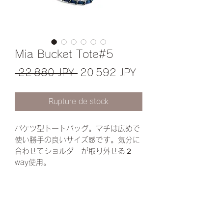
Mia Bucket Tote#5
Prix
Prix
 22 880 JPY 
20 592 JPY
original
promotionnel
Rupture de stock
バケツ型トートバッグ。マチは広めで
使い勝手の良いサイズ感です。気分に
合わせてショルダーが取り外せる２
way使用。
底板・底鋲ついています♪
✔︎ファスナー内ポッケト付き
✔︎デニムチェーンショルダー付き