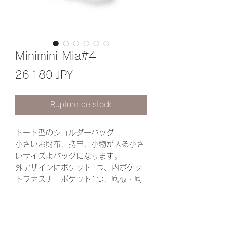
Minimini Mia#4
Prix
26 180 JPY
Rupture de stock
トート型のショルダーバッグ
小さいお財布、携帯、小物が入る小さ
いサイズよバッグになります。
外デザインにポケット1つ、内ポケッ
トファスナーポケット1つ、底板・底
鋲を付けて芯を使ってしっかりとした
作りになってます。
サイズ約 横19縦14マチ11
(多少の誤差あります)