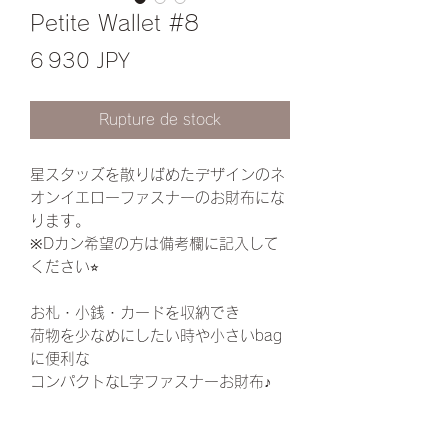
Petite Wallet #8
Prix
6 930 JPY
Rupture de stock
星スタッズを散りばめたデザインのネ
オンイエローファスナーのお財布にな
ります。
※Dカン希望の方は備考欄に記入して
ください⭐︎
お札・小銭・カードを収納でき
荷物を少なめにしたい時や小さいbag
に便利な
コンパクトなL字ファスナーお財布♪
🔹右左 →お札&カード