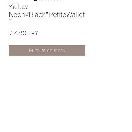
Yellow
Neon×Black"PetiteWallet
"
Prix
7 480 JPY
Rupture de stock
デニムチェーンショルダー・レザーシ
ョルダーを追加でご希望の方は
InstagramのDMやWebStoreのお問い
合わせからご連絡ください。
プライバシーポリシー
特定商取引に基づく表記